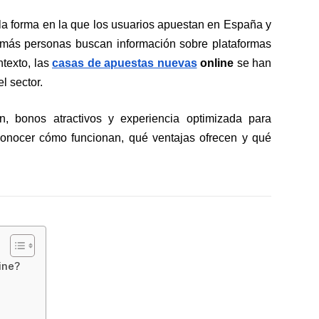
o la forma en la que los usuarios apuestan en España y
 más personas buscan información sobre plataformas
ntexto, las
casas de apuestas nuevas
online
se han
l sector.
n, bonos atractivos y experiencia optimizada para
conocer cómo funcionan, qué ventajas ofrecen y qué
ine?