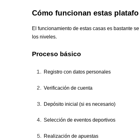
Cómo funcionan estas plataf
El funcionamiento de estas casas es bastante se
los niveles.
Proceso básico
Registro con datos personales
Verificación de cuenta
Depósito inicial (si es necesario)
Selección de eventos deportivos
Realización de apuestas