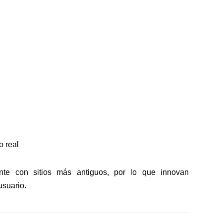
o real
ente con sitios más antiguos, por lo que innovan
usuario.