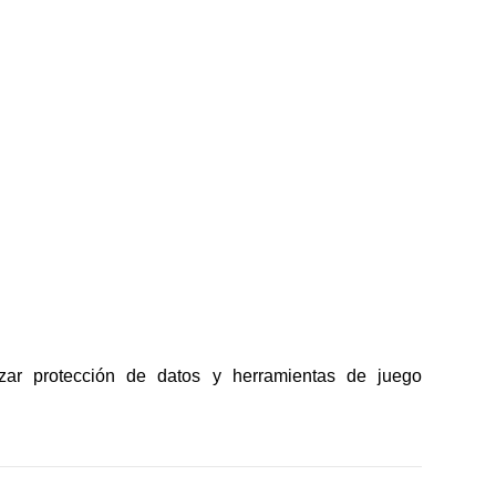
zar protección de datos y herramientas de juego