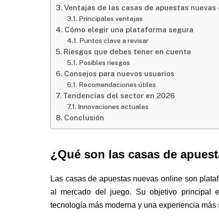
Ventajas de las casas de apuestas nuevas 
Principales ventajas
Cómo elegir una plataforma segura
Puntos clave a revisar
Riesgos que debes tener en cuenta
Posibles riesgos
Consejos para nuevos usuarios
Recomendaciones útiles
Tendencias del sector en 2026
Innovaciones actuales
Conclusión
¿Qué son las casas de apuest
Las casas de apuestas nuevas online son plataf
al mercado del juego. Su objetivo principal 
tecnología más moderna y una experiencia más s