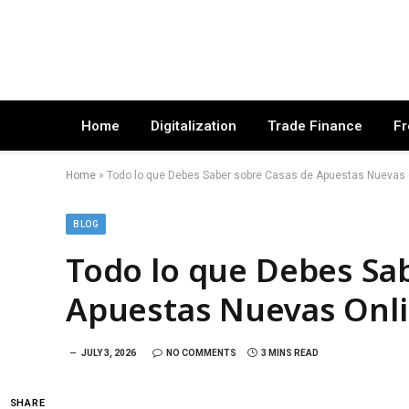
Home
Digitalization
Trade Finance
Fr
Home
»
Todo lo que Debes Saber sobre Casas de Apuestas Nuevas 
BLOG
Todo lo que Debes Sa
Apuestas Nuevas Onl
JULY 3, 2026
NO COMMENTS
3 MINS READ
SHARE