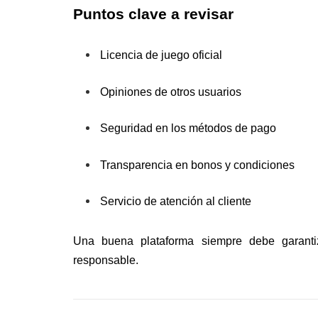
Puntos clave a revisar
Licencia de juego oficial
Opiniones de otros usuarios
Seguridad en los métodos de pago
Transparencia en bonos y condiciones
Servicio de atención al cliente
Una buena plataforma siempre debe garanti
responsable.