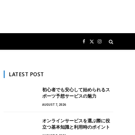
Facebook
X
Instagram
(Twitter)
LATEST POST
初心者でも安心して始められるス
ポーツ予想サービスの魅力
AUGUST 7, 2026
オンラインサービスを選ぶ際に役
立つ基本知識と利用時のポイント