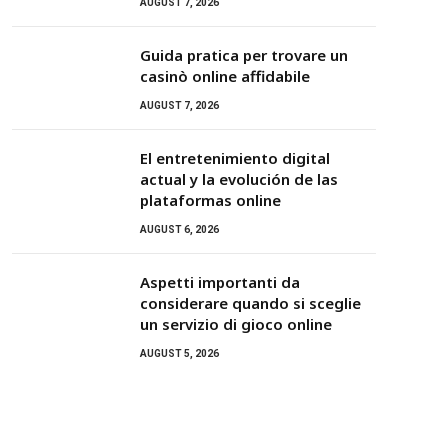
AUGUST 7, 2026
Guida pratica per trovare un
casinò online affidabile
AUGUST 7, 2026
El entretenimiento digital
actual y la evolución de las
plataformas online
AUGUST 6, 2026
Aspetti importanti da
considerare quando si sceglie
un servizio di gioco online
AUGUST 5, 2026